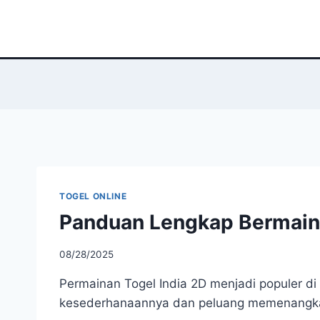
Skip
to
content
TOGEL ONLINE
Panduan Lengkap Bermain 
08/28/2025
Permainan Togel India 2D menjadi populer d
kesederhanaannya dan peluang memenangka