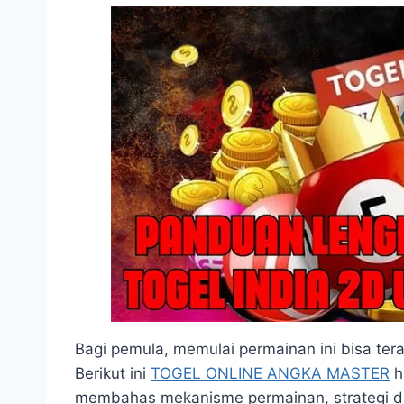
Bagi pemula, memulai permainan ini bisa te
Berikut ini
TOGEL ONLINE ANGKA MASTER
h
membahas mekanisme permainan, strategi da