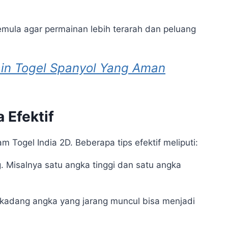
pemula agar permainan lebih terarah dan peluang
ain Togel Spanyol Yang Aman
 Efektif
Togel India 2D. Beberapa tips efektif meliputi:
Misalnya satu angka tinggi dan satu angka
rkadang angka yang jarang muncul bisa menjadi