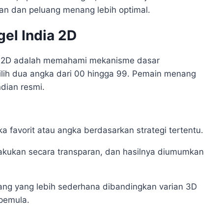
n dan peluang menang lebih optimal.
l India 2D
a 2D adalah memahami mekanisme dasar
lih dua angka dari 00 hingga 99. Pemain menang
ndian resmi.
 favorit atau angka berdasarkan strategi tertentu.
lakukan secara transparan, dan hasilnya diumumkan
ang yang lebih sederhana dibandingkan varian 3D
pemula.