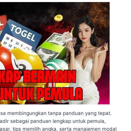
rasa membingungkan tanpa panduan yang tepat.
adir sebagai panduan lengkap untuk pemula,
sar, tips memilih angka, serta manajemen modal