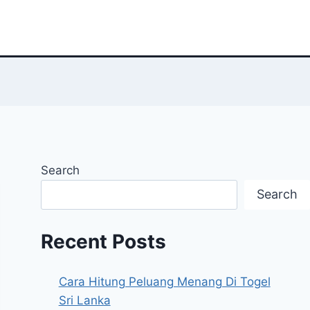
Search
Search
Recent Posts
Cara Hitung Peluang Menang Di Togel
Sri Lanka