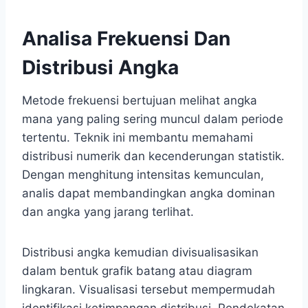
Analisa Frekuensi Dan
Distribusi Angka
Metode frekuensi bertujuan melihat angka
mana yang paling sering muncul dalam periode
tertentu. Teknik ini membantu memahami
distribusi numerik dan kecenderungan statistik.
Dengan menghitung intensitas kemunculan,
analis dapat membandingkan angka dominan
dan angka yang jarang terlihat.
Distribusi angka kemudian divisualisasikan
dalam bentuk grafik batang atau diagram
lingkaran. Visualisasi tersebut mempermudah