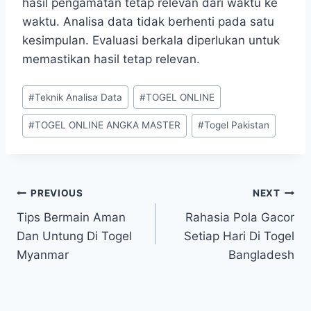
hasil pengamatan tetap relevan dari waktu ke
waktu. Analisa data tidak berhenti pada satu
kesimpulan. Evaluasi berkala diperlukan untuk
memastikan hasil tetap relevan.
Post
#
Teknik Analisa Data
#
TOGEL ONLINE
Tags:
#
TOGEL ONLINE ANGKA MASTER
#
Togel Pakistan
Post
PREVIOUS
NEXT
Tips Bermain Aman
Rahasia Pola Gacor
navigation
Dan Untung Di Togel
Setiap Hari Di Togel
Myanmar
Bangladesh