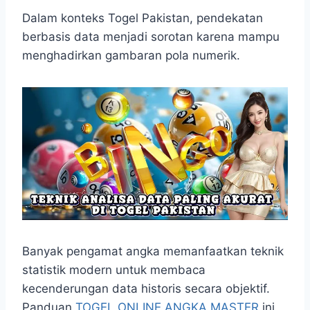
h
a
e
e
k
i
h
a
c
s
l
y
n
a
Dalam konteks Togel Pakistan, pendekatan
t
e
s
e
p
e
r
berbasis data menjadi sorotan karena mampu
s
b
e
g
e
e
menghadirkan gambaran pola numerik.
A
o
n
r
p
o
g
a
p
k
e
m
r
Banyak pengamat angka memanfaatkan teknik
statistik modern untuk membaca
kecenderungan data historis secara objektif.
Panduan
TOGEL ONLINE ANGKA MASTER
ini