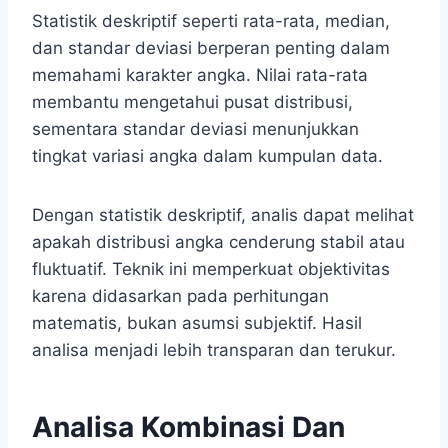
Statistik deskriptif seperti rata-rata, median,
dan standar deviasi berperan penting dalam
memahami karakter angka. Nilai rata-rata
membantu mengetahui pusat distribusi,
sementara standar deviasi menunjukkan
tingkat variasi angka dalam kumpulan data.
Dengan statistik deskriptif, analis dapat melihat
apakah distribusi angka cenderung stabil atau
fluktuatif. Teknik ini memperkuat objektivitas
karena didasarkan pada perhitungan
matematis, bukan asumsi subjektif. Hasil
analisa menjadi lebih transparan dan terukur.
Analisa Kombinasi Dan