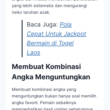
yang lebih sistematis dan mengurangi
risiko taruhan acak.
Baca Juga:
Pola
Cepat Untuk Jackpot
Bermain di Togel
Laos
Membuat Kombinasi
Angka Menguntungkan
Membuat kombinasi angka yang
menguntungkan bukan hanya soal memilih
angka favorit. Pemain sebaiknya
memperhatikan hasil undian sebelumnya