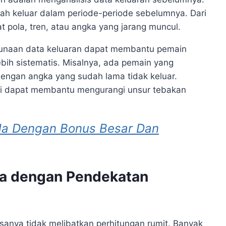
elah keluar dalam periode-periode sebelumnya. Dari
 pola, tren, atau angka yang jarang muncul.
ggunaan data keluaran dapat membantu pemain
ih sistematis. Misalnya, ada pemain yang
ngan angka yang sudah lama tidak keluar.
pi dapat membantu mengurangi unsur tebakan
la Dengan Bonus Besar Dan
a dengan Pendekatan
sanya tidak melibatkan perhitungan rumit. Banyak