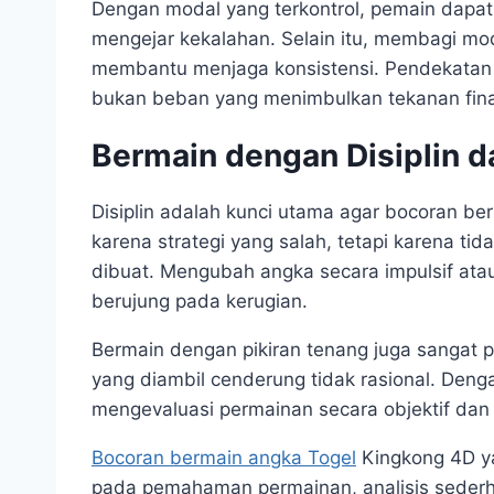
Dengan modal yang terkontrol, pemain dapat 
mengejar kekalahan. Selain itu, membagi mo
membantu menjaga konsistensi. Pendekatan 
bukan beban yang menimbulkan tekanan fina
Bermain dengan Disiplin d
Disiplin adalah kunci utama agar bocoran be
karena strategi yang salah, tetapi karena t
dibuat. Mengubah angka secara impulsif atau
berujung pada kerugian.
Bermain dengan pikiran tenang juga sangat p
yang diambil cenderung tidak rasional. Deng
mengevaluasi permainan secara objektif dan b
Bocoran bermain angka Togel
Kingkong 4D ya
pada pemahaman permainan, analisis sederha