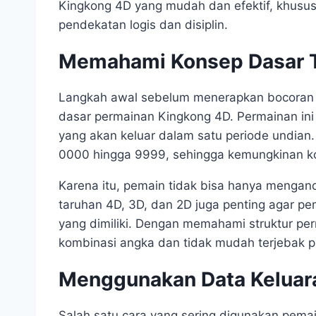
Kingkong 4D yang mudah dan efektif, khusu
pendekatan logis dan disiplin.
Memahami Konsep Dasar T
Langkah awal sebelum menerapkan bocoran a
dasar permainan Kingkong 4D. Permainan i
yang akan keluar dalam satu periode undian.
0000 hingga 9999, sehingga kemungkinan ko
Karena itu, pemain tidak bisa hanya mengan
taruhan 4D, 3D, dan 2D juga penting agar p
yang dimiliki. Dengan memahami struktur per
kombinasi angka dan tidak mudah terjebak p
Menggunakan Data Keluara
Salah satu cara yang sering digunakan pema