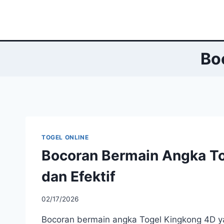
Skip
to
content
Bo
TOGEL ONLINE
Bocoran Bermain Angka T
dan Efektif
02/17/2026
Bocoran bermain angka Togel Kingkong 4D y