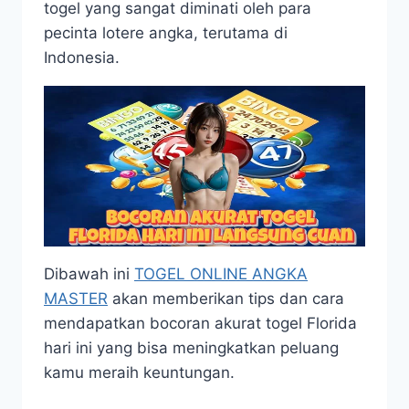
togel yang sangat diminati oleh para
pecinta lotere angka, terutama di
Indonesia.
Dibawah ini
TOGEL ONLINE ANGKA
MASTER
akan memberikan tips dan cara
mendapatkan bocoran akurat togel Florida
hari ini yang bisa meningkatkan peluang
kamu meraih keuntungan.