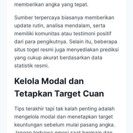
memberikan angka yang tepat.
Sumber terpercaya biasanya memberikan
update rutin, analisa mendalam, serta
memiliki komunitas atau testimoni positif
dari para pengikutnya. Selain itu, beberapa
situs togel resmi juga menyediakan prediksi
yang cukup akurat berdasarkan data
statistik resmi.
Kelola Modal dan
Tetapkan Target Cuan
Tips terakhir tapi tak kalah penting adalah
mengelola modal dan menetapkan target
keuntungan sebelum mulai pasang angka.
Jangan terbawa emosi saat bermain dan