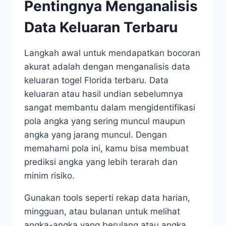
Pentingnya Menganalisis
Data Keluaran Terbaru
Langkah awal untuk mendapatkan bocoran
akurat adalah dengan menganalisis data
keluaran togel Florida terbaru. Data
keluaran atau hasil undian sebelumnya
sangat membantu dalam mengidentifikasi
pola angka yang sering muncul maupun
angka yang jarang muncul. Dengan
memahami pola ini, kamu bisa membuat
prediksi angka yang lebih terarah dan
minim risiko.
Gunakan tools seperti rekap data harian,
mingguan, atau bulanan untuk melihat
angka-angka yang berulang atau angka