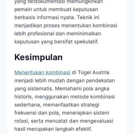
yang terdokumentasi memungkinkan
pemain untuk membuat keputusan
berbasis informasi nyata. Teknik ini
menjadikan proses menentukan kombinasi
lebih profesional dan meminimalkan
keputusan yang bersifat spekulatif.
Kesimpulan
Menentukan kombinasi
di Togel Austria
menjadi lebih mudah dengan pendekatan
yang sistematis. Memahami pola angka
historis, menggunakan metode kombinasi
sederhana, memanfaatkan strategi
frekuensi dan pola, menerapkan sistem
rotasi, serta mencatat dan mengevaluasi
hasil merupakan langkah efektif.