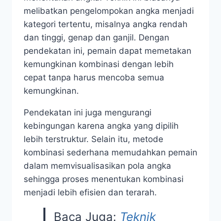
melibatkan pengelompokan angka menjadi
kategori tertentu, misalnya angka rendah
dan tinggi, genap dan ganjil. Dengan
pendekatan ini, pemain dapat memetakan
kemungkinan kombinasi dengan lebih
cepat tanpa harus mencoba semua
kemungkinan.
Pendekatan ini juga mengurangi
kebingungan karena angka yang dipilih
lebih terstruktur. Selain itu, metode
kombinasi sederhana memudahkan pemain
dalam memvisualisasikan pola angka
sehingga proses menentukan kombinasi
menjadi lebih efisien dan terarah.
Baca Juga:
Teknik