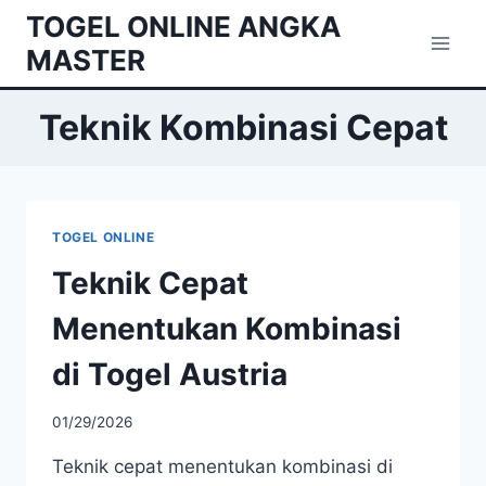
Skip
TOGEL ONLINE ANGKA
to
MASTER
content
Teknik Kombinasi Cepat
TOGEL ONLINE
Teknik Cepat
Menentukan Kombinasi
di Togel Austria
01/29/2026
Teknik cepat menentukan kombinasi di