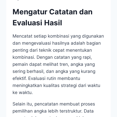
Mengatur Catatan dan
Evaluasi Hasil
Mencatat setiap kombinasi yang digunakan
dan mengevaluasi hasilnya adalah bagian
penting dari teknik cepat menentukan
kombinasi. Dengan catatan yang rapi,
pemain dapat melihat tren, angka yang
sering berhasil, dan angka yang kurang
efektif. Evaluasi rutin membantu
meningkatkan kualitas strategi dari waktu
ke waktu.
Selain itu, pencatatan membuat proses
pemilihan angka lebih terstruktur. Data