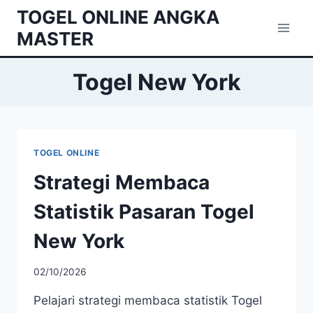
Skip
TOGEL ONLINE ANGKA
to
MASTER
content
Togel New York
TOGEL ONLINE
Strategi Membaca
Statistik Pasaran Togel
New York
02/10/2026
Pelajari strategi membaca statistik Togel