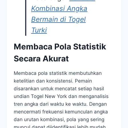
Kombinasi Angka
Bermain di Togel
Turki
Membaca Pola Statistik
Secara Akurat
Membaca pola statistik membutuhkan
ketelitian dan konsistensi. Pemain
disarankan untuk mencatat setiap hasil
undian Togel New York dan menganalisis
tren angka dari waktu ke waktu. Dengan
mencermati frekuensi kemunculan angka
dan urutan kombinasi, pola yang sering
muncul dapat diidentifikasi lebih mudah.