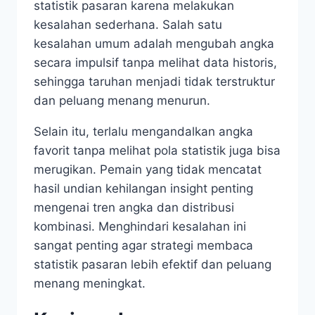
statistik pasaran karena melakukan
kesalahan sederhana. Salah satu
kesalahan umum adalah mengubah angka
secara impulsif tanpa melihat data historis,
sehingga taruhan menjadi tidak terstruktur
dan peluang menang menurun.
Selain itu, terlalu mengandalkan angka
favorit tanpa melihat pola statistik juga bisa
merugikan. Pemain yang tidak mencatat
hasil undian kehilangan insight penting
mengenai tren angka dan distribusi
kombinasi. Menghindari kesalahan ini
sangat penting agar strategi membaca
statistik pasaran lebih efektif dan peluang
menang meningkat.