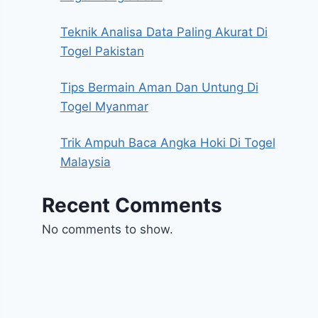
Teknik Analisa Data Paling Akurat Di
Togel Pakistan
Tips Bermain Aman Dan Untung Di
Togel Myanmar
Trik Ampuh Baca Angka Hoki Di Togel
Malaysia
Recent Comments
No comments to show.