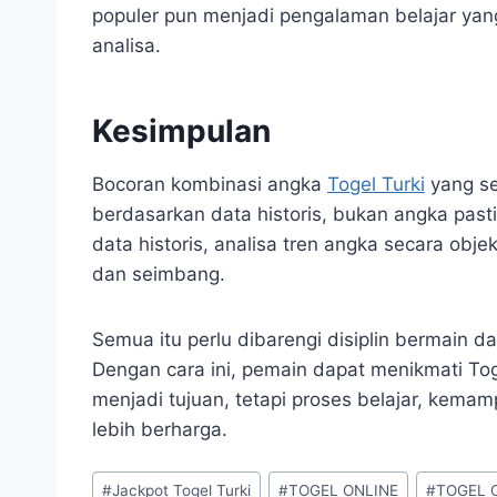
populer pun menjadi pengalaman belajar ya
analisa.
Kesimpulan
Bocoran kombinasi angka
Togel Turki
yang se
berdasarkan data historis, bukan angka pas
data historis, analisa tren angka secara obj
dan seimbang.
Semua itu perlu dibarengi disiplin bermain da
Dengan cara ini, pemain dapat menikmati Toge
menjadi tujuan, tetapi proses belajar, kemamp
lebih berharga.
Post
#
Jackpot Togel Turki
#
TOGEL ONLINE
#
TOGEL 