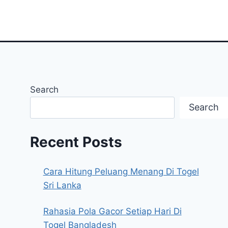
Search
Search
Recent Posts
Cara Hitung Peluang Menang Di Togel
Sri Lanka
Rahasia Pola Gacor Setiap Hari Di
Togel Bangladesh