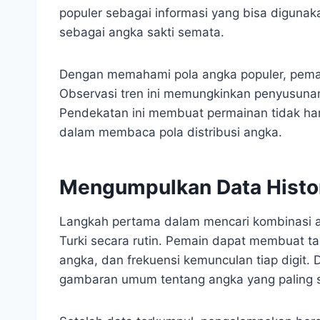
populer sebagai informasi yang bisa digunak
sebagai angka sakti semata.
Dengan memahami pola angka populer, pemai
Observasi tren ini memungkinkan penyusunan k
Pendekatan ini membuat permainan tidak hany
dalam membaca pola distribusi angka.
Mengumpulkan Data Histor
Langkah pertama dalam mencari kombinasi an
Turki secara rutin. Pemain dapat membuat ta
angka, dan frekuensi kemunculan tiap digit. 
gambaran umum tentang angka yang paling s