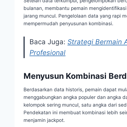
Setelah data terkumpul, pengelompokan berd
bulanan, membantu pemain mengidentifikasi 
jarang muncul. Pengelolaan data yang rapi m
mempermudah penyusunan kombinasi.
Baca Juga:
Strategi Bermain 
Profesional
Menyusun Kombinasi Berda
Berdasarkan data historis, pemain dapat m
menggabungkan angka populer dan angka dari 
kelompok sering muncul, satu angka dari sed
Pendekatan ini membuat kombinasi lebih seim
menjamin jackpot.