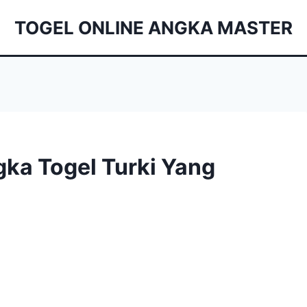
TOGEL ONLINE ANGKA MASTER
ka Togel Turki Yang