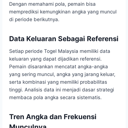
Dengan memahami pola, pemain bisa
memprediksi kemungkinan angka yang muncul
di periode berikutnya.
Data Keluaran Sebagai Referensi
Setiap periode Togel Malaysia memiliki data
keluaran yang dapat dijadikan referensi.
Pemain disarankan mencatat angka-angka
yang sering muncul, angka yang jarang keluar,
serta kombinasi yang memiliki probabilitas
tinggi. Analisis data ini menjadi dasar strategi
membaca pola angka secara sistematis.
Tren Angka dan Frekuensi
Munculnya