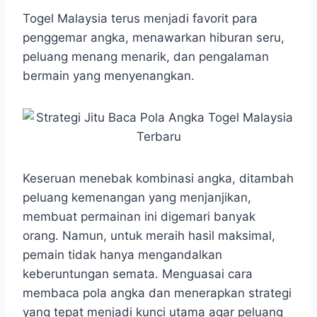
h
a
e
e
k
i
h
a
c
s
l
y
n
a
Togel Malaysia terus menjadi favorit para
t
e
s
e
p
e
r
penggemar angka, menawarkan hiburan seru,
s
b
e
g
e
e
peluang menang menarik, dan pengalaman
A
o
n
r
bermain yang menyenangkan.
p
o
g
a
p
k
e
m
r
Keseruan menebak kombinasi angka, ditambah
peluang kemenangan yang menjanjikan,
membuat permainan ini digemari banyak
orang. Namun, untuk meraih hasil maksimal,
pemain tidak hanya mengandalkan
keberuntungan semata. Menguasai cara
membaca pola angka dan menerapkan strategi
yang tepat menjadi kunci utama agar peluang