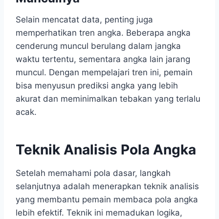
Selain mencatat data, penting juga
memperhatikan tren angka. Beberapa angka
cenderung muncul berulang dalam jangka
waktu tertentu, sementara angka lain jarang
muncul. Dengan mempelajari tren ini, pemain
bisa menyusun prediksi angka yang lebih
akurat dan meminimalkan tebakan yang terlalu
acak.
Teknik Analisis Pola Angka
Setelah memahami pola dasar, langkah
selanjutnya adalah menerapkan teknik analisis
yang membantu pemain membaca pola angka
lebih efektif. Teknik ini memadukan logika,