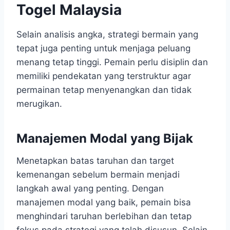
Togel Malaysia
Selain analisis angka, strategi bermain yang
tepat juga penting untuk menjaga peluang
menang tetap tinggi. Pemain perlu disiplin dan
memiliki pendekatan yang terstruktur agar
permainan tetap menyenangkan dan tidak
merugikan.
Manajemen Modal yang Bijak
Menetapkan batas taruhan dan target
kemenangan sebelum bermain menjadi
langkah awal yang penting. Dengan
manajemen modal yang baik, pemain bisa
menghindari taruhan berlebihan dan tetap