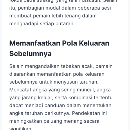
fokus pada strategi yang telah disusun. Selain
itu, pembagian modal dalam beberapa sesi
membuat pemain lebih tenang dalam
menghadapi setiap putaran.
Memanfaatkan Pola Keluaran
Sebelumnya
Selain mengandalkan tebakan acak, pemain
disarankan memanfaatkan pola keluaran
sebelumnya untuk menyusun taruhan.
Mencatat angka yang sering muncul, angka
yang jarang keluar, serta kombinasi tertentu
dapat menjadi panduan dalam menentukan
angka taruhan berikutnya. Pendekatan ini
meningkatkan peluang menang secara
signifikan.