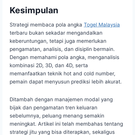
Kesimpulan
Strategi membaca pola angka
Togel Malaysia
terbaru bukan sekadar mengandalkan
keberuntungan, tetapi juga memerlukan
pengamatan, analisis, dan disiplin bermain.
Dengan memahami pola angka, menganalisis
kombinasi 2D, 3D, dan 4D, serta
memanfaatkan teknik hot and cold number,
pemain dapat menyusun prediksi lebih akurat.
Ditambah dengan manajemen modal yang
bijak dan pengamatan tren keluaran
sebelumnya, peluang menang semakin
meningkat. Artikel ini telah membahas tentang
strategi jitu yang bisa diterapkan, sekaligus