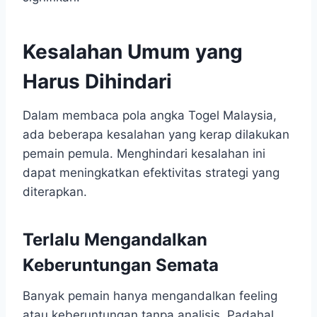
Kesalahan Umum yang
Harus Dihindari
Dalam membaca pola angka Togel Malaysia,
ada beberapa kesalahan yang kerap dilakukan
pemain pemula. Menghindari kesalahan ini
dapat meningkatkan efektivitas strategi yang
diterapkan.
Terlalu Mengandalkan
Keberuntungan Semata
Banyak pemain hanya mengandalkan feeling
atau keberuntungan tanpa analisis. Padahal,