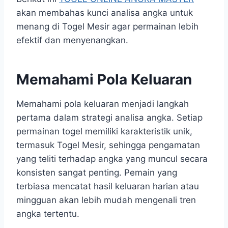
akan membahas kunci analisa angka untuk
menang di Togel Mesir agar permainan lebih
efektif dan menyenangkan.
Memahami Pola Keluaran
Memahami pola keluaran menjadi langkah
pertama dalam strategi analisa angka. Setiap
permainan togel memiliki karakteristik unik,
termasuk Togel Mesir, sehingga pengamatan
yang teliti terhadap angka yang muncul secara
konsisten sangat penting. Pemain yang
terbiasa mencatat hasil keluaran harian atau
mingguan akan lebih mudah mengenali tren
angka tertentu.