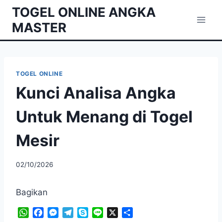
Skip
TOGEL ONLINE ANGKA
to
MASTER
content
TOGEL ONLINE
Kunci Analisa Angka
Untuk Menang di Togel
Mesir
02/10/2026
Bagikan
W
F
M
T
S
L
X
S