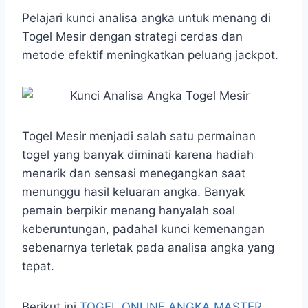
h
a
e
e
k
i
h
a
c
s
l
y
n
a
Pelajari kunci analisa angka untuk menang di
t
e
s
e
p
e
r
Togel Mesir dengan strategi cerdas dan
s
b
e
g
e
e
metode efektif meningkatkan peluang jackpot.
A
o
n
r
p
o
g
a
p
k
e
m
r
Togel Mesir menjadi salah satu permainan
togel yang banyak diminati karena hadiah
menarik dan sensasi menegangkan saat
menunggu hasil keluaran angka. Banyak
pemain berpikir menang hanyalah soal
keberuntungan, padahal kunci kemenangan
sebenarnya terletak pada analisa angka yang
tepat.
Berikut ini
TOGEL ONLINE ANGKA MASTER