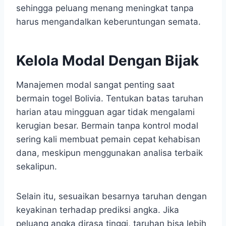
sehingga peluang menang meningkat tanpa
harus mengandalkan keberuntungan semata.
Kelola Modal Dengan Bijak
Manajemen modal sangat penting saat
bermain togel Bolivia. Tentukan batas taruhan
harian atau mingguan agar tidak mengalami
kerugian besar. Bermain tanpa kontrol modal
sering kali membuat pemain cepat kehabisan
dana, meskipun menggunakan analisa terbaik
sekalipun.
Selain itu, sesuaikan besarnya taruhan dengan
keyakinan terhadap prediksi angka. Jika
peluang angka dirasa tinggi, taruhan bisa lebih