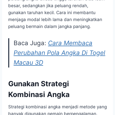
besar, sedangkan jika peluang rendah,
gunakan taruhan kecil. Cara ini membantu
menjaga modal lebih lama dan meningkatkan
peluang bermain dalam jangka panjang.
Baca Juga:
Cara Membaca
Perubahan Pola Angka Di Togel
Macau 3D
Gunakan Strategi
Kombinasi Angka
Strategi kombinasi angka menjadi metode yang
banyak digunakan pemain berpengalaman.