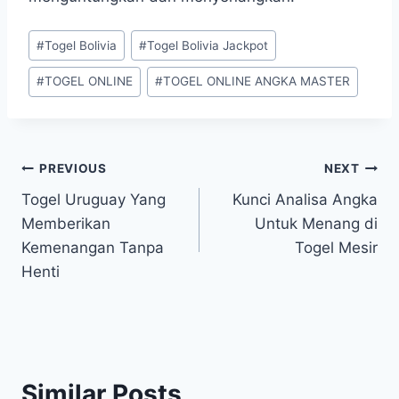
Post
#
Togel Bolivia
#
Togel Bolivia Jackpot
Tags:
#
TOGEL ONLINE
#
TOGEL ONLINE ANGKA MASTER
Post
PREVIOUS
NEXT
Togel Uruguay Yang
Kunci Analisa Angka
navigation
Memberikan
Untuk Menang di
Kemenangan Tanpa
Togel Mesir
Henti
Similar Posts