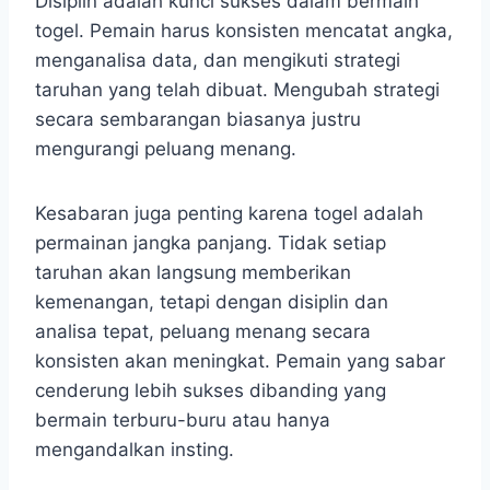
Disiplin adalah kunci sukses dalam bermain
togel. Pemain harus konsisten mencatat angka,
menganalisa data, dan mengikuti strategi
taruhan yang telah dibuat. Mengubah strategi
secara sembarangan biasanya justru
mengurangi peluang menang.
Kesabaran juga penting karena togel adalah
permainan jangka panjang. Tidak setiap
taruhan akan langsung memberikan
kemenangan, tetapi dengan disiplin dan
analisa tepat, peluang menang secara
konsisten akan meningkat. Pemain yang sabar
cenderung lebih sukses dibanding yang
bermain terburu-buru atau hanya
mengandalkan insting.