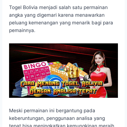
h
a
e
e
k
i
h
a
c
s
l
y
n
a
Togel Bolivia menjadi salah satu permainan
t
e
s
e
p
e
r
angka yang digemari karena menawarkan
s
b
e
g
e
e
peluang kemenangan yang menarik bagi para
A
o
n
r
pemainnya.
p
o
g
a
p
k
e
m
r
Meski permainan ini bergantung pada
keberuntungan, penggunaan analisa yang
tepat bisa meningkatkan kemungkinan meraih