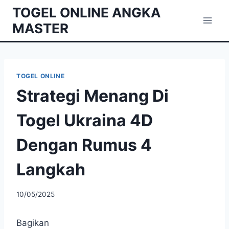
Skip
TOGEL ONLINE ANGKA
to
MASTER
content
TOGEL ONLINE
Strategi Menang Di
Togel Ukraina 4D
Dengan Rumus 4
Langkah
10/05/2025
Bagikan