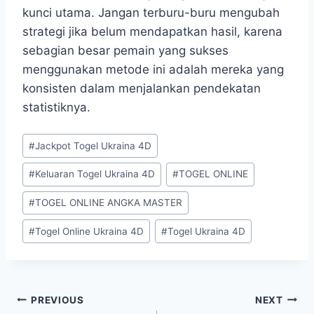
kunci utama. Jangan terburu-buru mengubah
strategi jika belum mendapatkan hasil, karena
sebagian besar pemain yang sukses
menggunakan metode ini adalah mereka yang
konsisten dalam menjalankan pendekatan
statistiknya.
Post
#
Jackpot Togel Ukraina 4D
Tags:
#
Keluaran Togel Ukraina 4D
#
TOGEL ONLINE
#
TOGEL ONLINE ANGKA MASTER
#
Togel Online Ukraina 4D
#
Togel Ukraina 4D
Post
PREVIOUS
NEXT