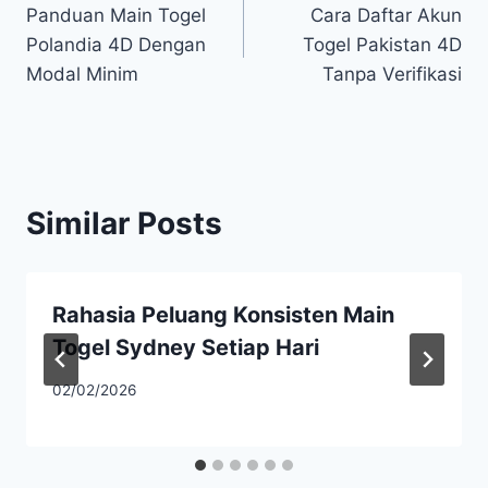
Panduan Main Togel
Cara Daftar Akun
navigation
Polandia 4D Dengan
Togel Pakistan 4D
Modal Minim
Tanpa Verifikasi
Similar Posts
Rahasia Peluang Konsisten Main
Togel Sydney Setiap Hari
02/02/2026