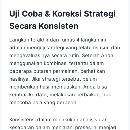
Uji Coba & Koreksi Strategi
Secara Konsisten
Langkah terakhir dari rumus 4 langkah ini
adalah menguji strategi yang telah disusun dan
mengevaluasinya secara rutin. Setelah Anda
menggunakan kombinasi tertentu dalam
beberapa putaran permainan, perhatikan
hasilnya. Jika strategi tersebut belum
memberikan hasil memuaskan, Anda bisa
kembali ke data, melakukan perbaikan, dan
mencoba pola yang berbeda.
Konsistensi dalam melakukan analisis dan
kesabaran dalam menjalani proses ini menjadi