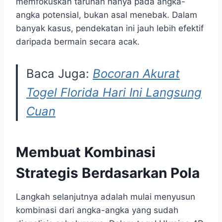
memfokuskan taruhan hanya pada angka-
angka potensial, bukan asal menebak. Dalam
banyak kasus, pendekatan ini jauh lebih efektif
daripada bermain secara acak.
Baca Juga:
Bocoran Akurat
Togel Florida Hari Ini Langsung
Cuan
Membuat Kombinasi
Strategis Berdasarkan Pola
Langkah selanjutnya adalah mulai menyusun
kombinasi dari angka-angka yang sudah