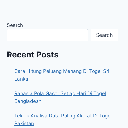
Search
Search
Recent Posts
Cara Hitung Peluang Menang Di Togel Sri
Lanka
Rahasia Pola Gacor Setiap Hari Di Togel
Bangladesh
Teknik Analisa Data Paling Akurat Di Togel
Pakistan