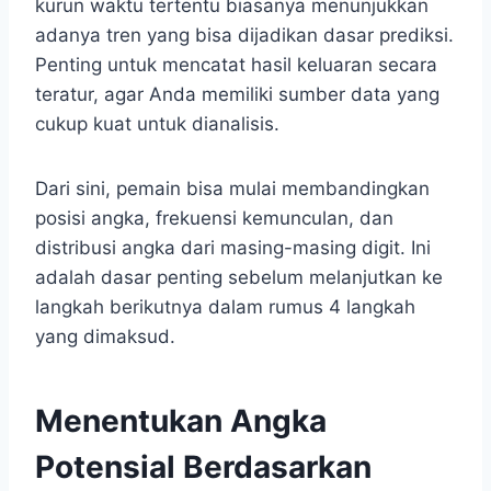
kurun waktu tertentu biasanya menunjukkan
adanya tren yang bisa dijadikan dasar prediksi.
Penting untuk mencatat hasil keluaran secara
teratur, agar Anda memiliki sumber data yang
cukup kuat untuk dianalisis.
Dari sini, pemain bisa mulai membandingkan
posisi angka, frekuensi kemunculan, dan
distribusi angka dari masing-masing digit. Ini
adalah dasar penting sebelum melanjutkan ke
langkah berikutnya dalam rumus 4 langkah
yang dimaksud.
Menentukan Angka
Potensial Berdasarkan