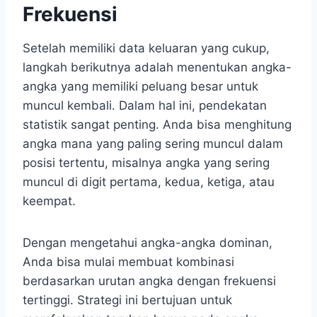
Frekuensi
Setelah memiliki data keluaran yang cukup,
langkah berikutnya adalah menentukan angka-
angka yang memiliki peluang besar untuk
muncul kembali. Dalam hal ini, pendekatan
statistik sangat penting. Anda bisa menghitung
angka mana yang paling sering muncul dalam
posisi tertentu, misalnya angka yang sering
muncul di digit pertama, kedua, ketiga, atau
keempat.
Dengan mengetahui angka-angka dominan,
Anda bisa mulai membuat kombinasi
berdasarkan urutan angka dengan frekuensi
tertinggi. Strategi ini bertujuan untuk