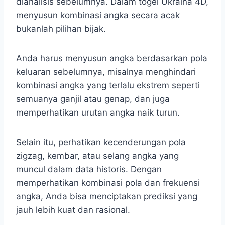
dianalisis sebelumnya. Dalam togel Ukraina 4D,
menyusun kombinasi angka secara acak
bukanlah pilihan bijak.
Anda harus menyusun angka berdasarkan pola
keluaran sebelumnya, misalnya menghindari
kombinasi angka yang terlalu ekstrem seperti
semuanya ganjil atau genap, dan juga
memperhatikan urutan angka naik turun.
Selain itu, perhatikan kecenderungan pola
zigzag, kembar, atau selang angka yang
muncul dalam data historis. Dengan
memperhatikan kombinasi pola dan frekuensi
angka, Anda bisa menciptakan prediksi yang
jauh lebih kuat dan rasional.