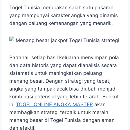
h
a
e
e
k
i
h
a
c
s
l
y
n
a
Togel Tunisia merupakan salah satu pasaran
t
e
s
e
p
e
r
yang mempunyai karakter angka yang dinamis
s
b
e
g
e
e
dengan peluang kemenangan yang menarik.
A
o
n
r
p
o
g
a
p
k
e
m
r
Padahal, setiap hasil keluaran menyimpan pola
dan data historis yang dapat dianalisis secara
sistematis untuk meningkatkan peluang
menang besar. Dengan strategi yang tepat,
angka yang tampak acak bisa diubah menjadi
kombinasi potensial yang lebih terarah. Berikut
ini
TOGEL ONLINE ANGKA MASTER
akan
membagikan strategi terbaik untuk meraih
menang besar di Togel Tunisia dengan aman
dan efektif.