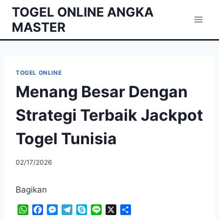
Skip
TOGEL ONLINE ANGKA
to
MASTER
content
TOGEL ONLINE
Menang Besar Dengan
Strategi Terbaik Jackpot
Togel Tunisia
02/17/2026
Bagikan
W
F
M
T
S
L
X
S