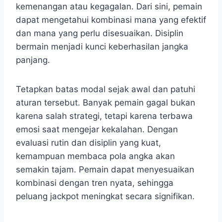
kemenangan atau kegagalan. Dari sini, pemain
dapat mengetahui kombinasi mana yang efektif
dan mana yang perlu disesuaikan. Disiplin
bermain menjadi kunci keberhasilan jangka
panjang.
Tetapkan batas modal sejak awal dan patuhi
aturan tersebut. Banyak pemain gagal bukan
karena salah strategi, tetapi karena terbawa
emosi saat mengejar kekalahan. Dengan
evaluasi rutin dan disiplin yang kuat,
kemampuan membaca pola angka akan
semakin tajam. Pemain dapat menyesuaikan
kombinasi dengan tren nyata, sehingga
peluang jackpot meningkat secara signifikan.