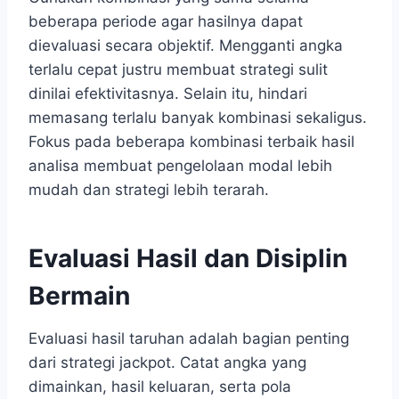
beberapa periode agar hasilnya dapat
dievaluasi secara objektif. Mengganti angka
terlalu cepat justru membuat strategi sulit
dinilai efektivitasnya. Selain itu, hindari
memasang terlalu banyak kombinasi sekaligus.
Fokus pada beberapa kombinasi terbaik hasil
analisa membuat pengelolaan modal lebih
mudah dan strategi lebih terarah.
Evaluasi Hasil dan Disiplin
Bermain
Evaluasi hasil taruhan adalah bagian penting
dari strategi jackpot. Catat angka yang
dimainkan, hasil keluaran, serta pola