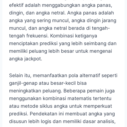
efektif adalah menggabungkan angka panas,
dingin, dan angka netral. Angka panas adalah
angka yang sering muncul, angka dingin jarang
muncul, dan angka netral berada di tengah-
tengah frekuensi. Kombinasi ketiganya
menciptakan prediksi yang lebih seimbang dan
memiliki peluang lebih besar untuk mengenai
angka jackpot.
Selain itu, memanfaatkan pola alternatif seperti
ganjil-genap atau besar-kecil bisa
meningkatkan peluang. Beberapa pemain juga
menggunakan kombinasi matematis tertentu
atau metode siklus angka untuk memperkuat
prediksi. Pendekatan ini membuat angka yang
disusun lebih logis dan memiliki dasar analisis,