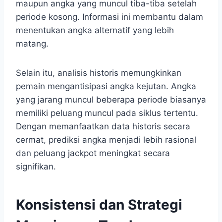
maupun angka yang muncul tiba-tiba setelah
periode kosong. Informasi ini membantu dalam
menentukan angka alternatif yang lebih
matang.
Selain itu, analisis historis memungkinkan
pemain mengantisipasi angka kejutan. Angka
yang jarang muncul beberapa periode biasanya
memiliki peluang muncul pada siklus tertentu.
Dengan memanfaatkan data historis secara
cermat, prediksi angka menjadi lebih rasional
dan peluang jackpot meningkat secara
signifikan.
Konsistensi dan Strategi