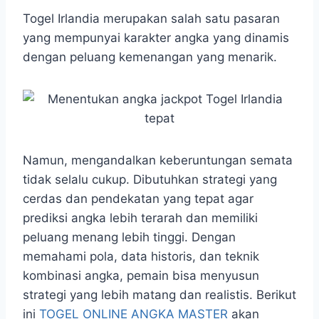
h
a
e
e
k
i
h
a
c
s
l
y
n
a
Togel Irlandia merupakan salah satu pasaran
t
e
s
e
p
e
r
yang mempunyai karakter angka yang dinamis
s
b
e
g
e
e
dengan peluang kemenangan yang menarik.
A
o
n
r
p
o
g
a
p
k
e
m
r
Namun, mengandalkan keberuntungan semata
tidak selalu cukup. Dibutuhkan strategi yang
cerdas dan pendekatan yang tepat agar
prediksi angka lebih terarah dan memiliki
peluang menang lebih tinggi. Dengan
memahami pola, data historis, dan teknik
kombinasi angka, pemain bisa menyusun
strategi yang lebih matang dan realistis. Berikut
ini
TOGEL ONLINE ANGKA MASTER
akan