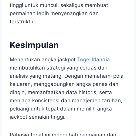
tinggi untuk muncul, sekaligus membuat
permainan lebih menyenangkan dan
terstruktur.
Kesimpulan
Menentukan angka jackpot
Togel Irlandia
membutuhkan strategi yang cerdas dan
analisis yang matang. Dengan memahami pola
keluaran, menggabungkan angka panas dan
dingin, memanfaatkan data historis, serta
menjaga konsistensi dan manajemen taruhan,
peluang untuk tepat dalam memilih angka
jackpot semakin tinggi.
Rahasia tepat ini mengubah permainan dari