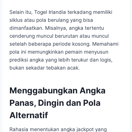
Selain itu, Togel Irlandia terkadang memiliki
siklus atau pola berulang yang bisa
dimanfaatkan. Misalnya, angka tertentu
cenderung muncul berurutan atau muncul
setelah beberapa periode kosong. Memahami
pola ini memungkinkan pemain menyusun
prediksi angka yang lebih terukur dan logis,
bukan sekadar tebakan acak.
Menggabungkan Angka
Panas, Dingin dan Pola
Alternatif
Rahasia menentukan angka jackpot yang