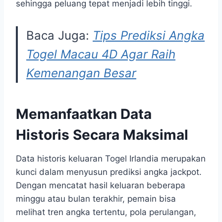
sehingga peluang tepat menjadi lebih tinggi.
Baca Juga:
Tips Prediksi Angka
Togel Macau 4D Agar Raih
Kemenangan Besar
Memanfaatkan Data
Historis Secara Maksimal
Data historis keluaran Togel Irlandia merupakan
kunci dalam menyusun prediksi angka jackpot.
Dengan mencatat hasil keluaran beberapa
minggu atau bulan terakhir, pemain bisa
melihat tren angka tertentu, pola perulangan,