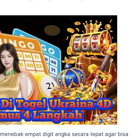
 menebak empat digit angka secara tepat agar bisa