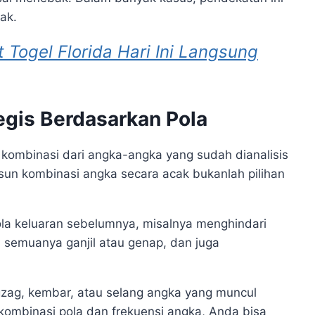
ak.
 Togel Florida Hari Ini Langsung
gis Berdasarkan Pola
kombinasi dari angka-angka yang sudah dianalisis
un kombinasi angka secara acak bukanlah pilihan
a keluaran sebelumnya, misalnya menghindari
i semuanya ganjil atau genap, dan juga
igzag, kembar, atau selang angka yang muncul
kombinasi pola dan frekuensi angka, Anda bisa