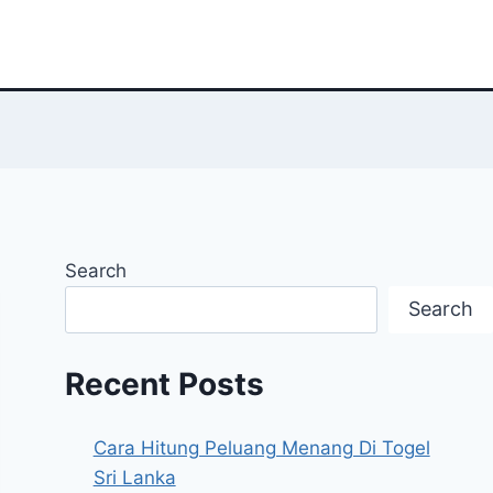
Search
Search
Recent Posts
Cara Hitung Peluang Menang Di Togel
Sri Lanka