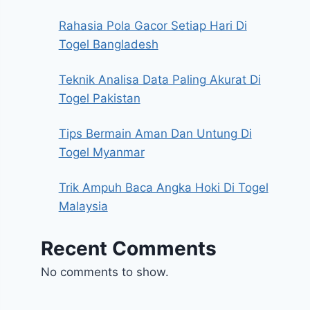
Rahasia Pola Gacor Setiap Hari Di
Togel Bangladesh
Teknik Analisa Data Paling Akurat Di
Togel Pakistan
Tips Bermain Aman Dan Untung Di
Togel Myanmar
Trik Ampuh Baca Angka Hoki Di Togel
Malaysia
Recent Comments
No comments to show.