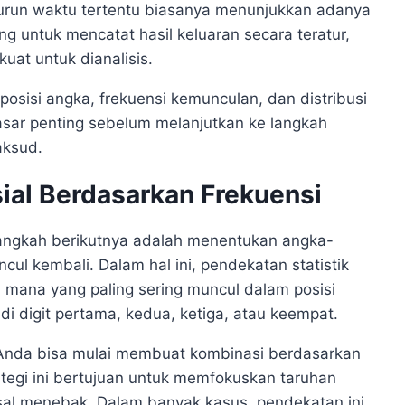
urun waktu tertentu biasanya menunjukkan adanya
ing untuk mencatat hasil keluaran secara teratur,
uat untuk dianalisis.
osisi angka, frekuensi kemunculan, dan distribusi
dasar penting sebelum melanjutkan ke langkah
aksud.
al Berdasarkan Frekuensi
 langkah berikutnya adalah menentukan angka-
ul kembali. Dalam hal ini, pendekatan statistik
 mana yang paling sering muncul dalam posisi
di digit pertama, kedua, ketiga, atau keempat.
nda bisa mulai membuat kombinasi berdasarkan
ategi ini bertujuan untuk memfokuskan taruhan
sal menebak. Dalam banyak kasus, pendekatan ini