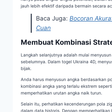
jauh lebih efektif daripada bermain secara ac
Baca Juga:
Bocoran Akurat
Cuan
Membuat Kombinasi Strate
Langkah selanjutnya adalah mulai menyusun 
sebelumnya. Dalam togel Ukraina 4D, menyus
bijak.
Anda harus menyusun angka berdasarkan pol
kombinasi angka yang terlalu ekstrem sepert
memperhatikan urutan angka naik turun.
Selain itu, perhatikan kecenderungan pola z
dalam data historis. Dengan memperhatikan 