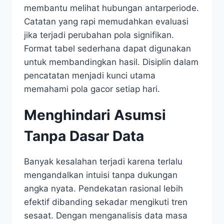
membantu melihat hubungan antarperiode.
Catatan yang rapi memudahkan evaluasi
jika terjadi perubahan pola signifikan.
Format tabel sederhana dapat digunakan
untuk membandingkan hasil. Disiplin dalam
pencatatan menjadi kunci utama
memahami pola gacor setiap hari.
Menghindari Asumsi
Tanpa Dasar Data
Banyak kesalahan terjadi karena terlalu
mengandalkan intuisi tanpa dukungan
angka nyata. Pendekatan rasional lebih
efektif dibanding sekadar mengikuti tren
sesaat. Dengan menganalisis data masa