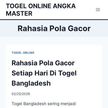
Skip
TOGEL ONLINE ANGKA
to
MASTER
content
Rahasia Pola Gacor
TOGEL ONLINE
Rahasia Pola Gacor
Setiap Hari Di Togel
Bangladesh
02/25/2026
Togel Bangladesh sering menjadi