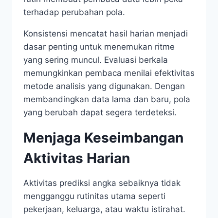
terhadap perubahan pola.
Konsistensi mencatat hasil harian menjadi
dasar penting untuk menemukan ritme
yang sering muncul. Evaluasi berkala
memungkinkan pembaca menilai efektivitas
metode analisis yang digunakan. Dengan
membandingkan data lama dan baru, pola
yang berubah dapat segera terdeteksi.
Menjaga Keseimbangan
Aktivitas Harian
Aktivitas prediksi angka sebaiknya tidak
mengganggu rutinitas utama seperti
pekerjaan, keluarga, atau waktu istirahat.