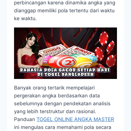
perbincangan karena dinamika angka yang
dianggap memiliki pola tertentu dari waktu
ke waktu.
Banyak orang tertarik mempelajari
pergerakan angka berdasarkan data
sebelumnya dengan pendekatan analisis
yang lebih terstruktur dan rasional.
Panduan
TOGEL ONLINE ANGKA MASTER
ini mengulas cara memahami pola secara