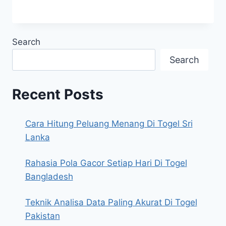
Search
Search
Recent Posts
Cara Hitung Peluang Menang Di Togel Sri
Lanka
Rahasia Pola Gacor Setiap Hari Di Togel
Bangladesh
Teknik Analisa Data Paling Akurat Di Togel
Pakistan