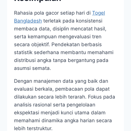
Rahasia pola gacor setiap hari di
Togel
Bangladesh
terletak pada konsistensi
membaca data, disiplin mencatat hasil,
serta kemampuan mengevaluasi tren
secara objektif. Pendekatan berbasis
statistik sederhana membantu memahami
distribusi angka tanpa bergantung pada
asumsi semata.
Dengan manajemen data yang baik dan
evaluasi berkala, pembacaan pola dapat
dilakukan secara lebih terarah. Fokus pada
analisis rasional serta pengelolaan
ekspektasi menjadi kunci utama dalam
memahami dinamika angka harian secara
lebih terstruktur.