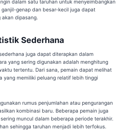
ngin dalam satu taruhan untuk menyeimbangkan
 ganjil-genap dan besar-kecil juga dapat
 akan dipasang.
istik Sederhana
 sederhana juga dapat diterapkan dalam
cara yang sering digunakan adalah menghitung
aktu tertentu. Dari sana, pemain dapat melihat
ang memiliki peluang relatif lebih tinggi
nggunakan rumus penjumlahan atau pengurangan
asilkan kombinasi baru. Beberapa pemain juga
sering muncul dalam beberapa periode terakhir.
an sehingga taruhan menjadi lebih terfokus.