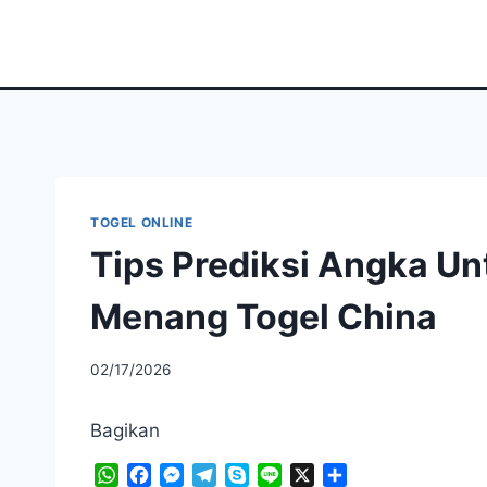
Skip
to
content
TOGEL ONLINE
Tips Prediksi Angka U
Menang Togel China
02/17/2026
Bagikan
W
F
M
T
S
L
X
S