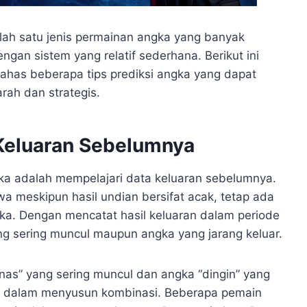
alah satu jenis permainan angka yang banyak
gan sistem yang relatif sederhana. Berikut ini
as beberapa tips prediksi angka yang dapat
ah dan strategis.
Keluaran Sebelumnya
ka adalah mempelajari data keluaran sebelumnya.
 meskipun hasil undian bersifat acak, tetap ada
gka. Dengan mencatat hasil keluaran dalam periode
g sering muncul maupun angka yang jarang keluar.
anas” yang sering muncul dan angka “dingin” yang
ar dalam menyusun kombinasi. Beberapa pemain