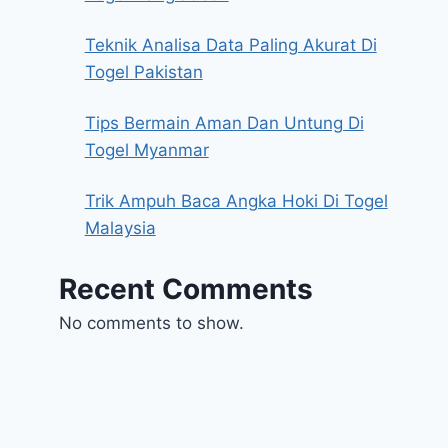
Teknik Analisa Data Paling Akurat Di
Togel Pakistan
Tips Bermain Aman Dan Untung Di
Togel Myanmar
Trik Ampuh Baca Angka Hoki Di Togel
Malaysia
Recent Comments
No comments to show.