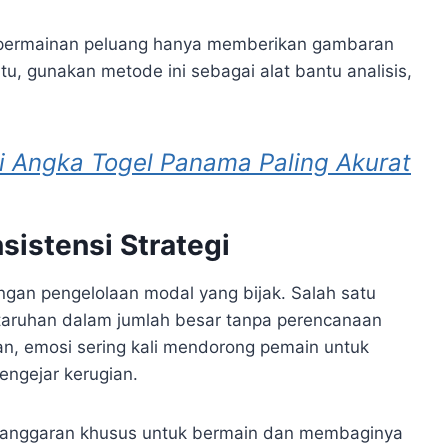
am permainan peluang hanya memberikan gambaran
u, gunakan metode ini sebagai alat bantu analisis,
i Angka Togel Panama Paling Akurat
istensi Strategi
ngan pengelolaan modal yang bijak. Salah satu
ruhan dalam jumlah besar tanpa perencanaan
pan, emosi sering kali mendorong pemain untuk
engejar kerugian.
an anggaran khusus untuk bermain dan membaginya