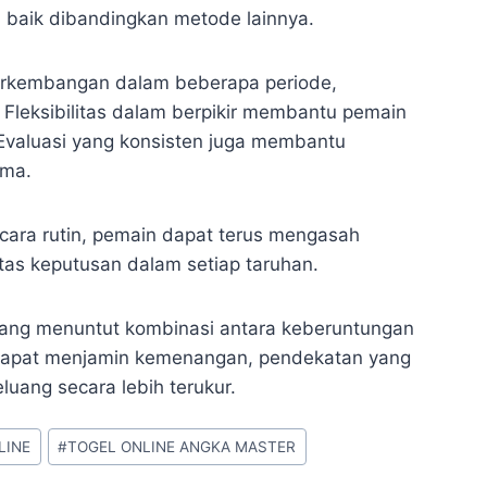
h baik dibandingkan metode lainnya.
erkembangan dalam beberapa periode,
 Fleksibilitas dalam berpikir membantu pemain
 Evaluasi yang konsisten juga membantu
ama.
cara rutin, pemain dapat terus mengasah
as keputusan dalam setiap taruhan.
ang menuntut kombinasi antara keberuntungan
g dapat menjamin kemenangan, pendekatan yang
uang secara lebih terukur.
LINE
#
TOGEL ONLINE ANGKA MASTER