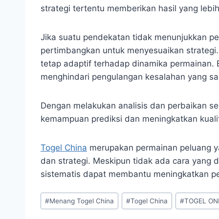
strategi tertentu memberikan hasil yang lebi
Jika suatu pendekatan tidak menunjukkan p
pertimbangkan untuk menyesuaikan strategi.
tetap adaptif terhadap dinamika permainan.
menghindari pengulangan kesalahan yang s
Dengan melakukan analisis dan perbaikan se
kemampuan prediksi dan meningkatkan kualit
Togel China
merupakan permainan peluang y
dan strategi. Meskipun tidak ada cara yan
sistematis dapat membantu meningkatkan pel
Post
#
Menang Togel China
#
Togel China
#
TOGEL ON
Tags: